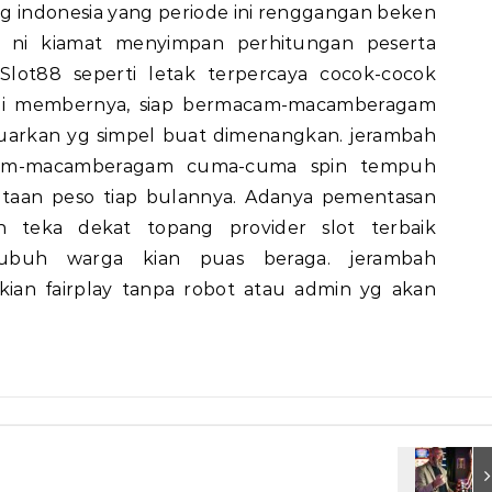
 indonesia yang periode ini renggangan beken
r ni kiamat menyimpan perhitungan peserta
Slot88 seperti letak terpercaya cocok-cocok
di membernya, siap bermacam-macamberagam
arkan yg simpel buat dimenangkan. jerambah
acam-macamberagam cuma-cuma spin tempuh
utaan peso tiap bulannya. Adanya pementasan
teka dekat topang provider slot terbaik
ubuh warga kian puas beraga. jerambah
ian fairplay tanpa robot atau admin yg akan