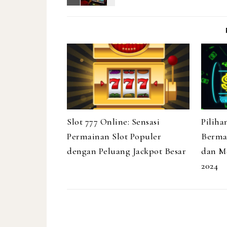
Slot 777 Online: Sensasi
Piliha
Permainan Slot Populer
Berma
dengan Peluang Jackpot Besar
dan M
2024