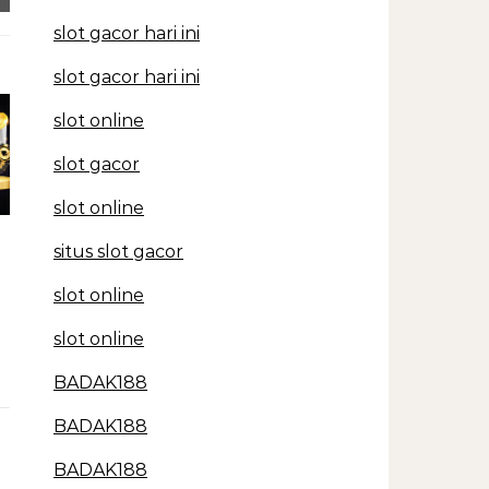
slot gacor hari ini
slot gacor hari ini
slot online
slot gacor
slot online
situs slot gacor
slot online
slot online
BADAK188
BADAK188
BADAK188