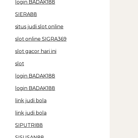
login BADAK188
SIERA88
situs judi slot online
slot online SIGRA369
slot gacor hari ini
slot
login BADAK188
login BADAK188
link judi bola
link judi bola
SIPUTRI88
SISUSAN88