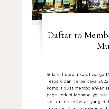
Daftar 10 Membe
Mu
Selamat berdiri karet warga Member Judi Slot Online Gacor mudah Menang
Terbaik dan Terpercaya 202
komplit buat membolehkan sa
page terkini Menang yg sel
slot online terbesar yang d
Terbesar. Kami menyimpan be