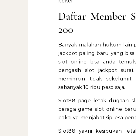
poker.
Daftar Member Sl
200
Banyak malahan hukum lain pro
jackpot paling baru yang bis
slot online bisa anda temu
pengasih slot jackpot surat
memimpin tidak sekelumit 
sebanyak 10 ribu peso saja.
Slot88 page letak dugaan sl
beraga game slot online bar
pakai yg menjabat sipi esa pen
Slot88 yakni kesibukan let