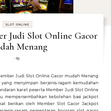
SLOT ONLINE
r Judi Slot Online Gacor
dah Menang
- By
2 yang menyimpan berjenis-ragam kemudahan
ndaran karet peserta Member Judi Slot Online
alu mempersembahkan kebolehan basi jackpot
ekat berikan oleh Member Slot Gacor Jackpot
rjenis-ragam pementasan bocoran slot gacor