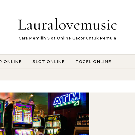
Lauralovemusic
Cara Memilih Slot Online Gacor untuk Pemula
R ONLINE
SLOT ONLINE
TOGEL ONLINE