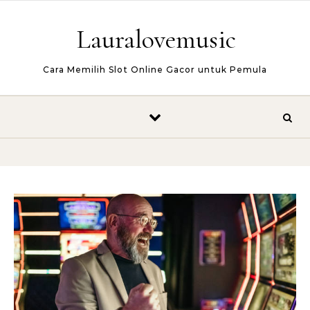
Skip to content
Lauralovemusic
Cara Memilih Slot Online Gacor untuk Pemula