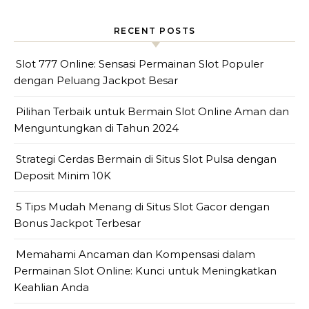
RECENT POSTS
Slot 777 Online: Sensasi Permainan Slot Populer
dengan Peluang Jackpot Besar
Pilihan Terbaik untuk Bermain Slot Online Aman dan
Menguntungkan di Tahun 2024
Strategi Cerdas Bermain di Situs Slot Pulsa dengan
Deposit Minim 10K
5 Tips Mudah Menang di Situs Slot Gacor dengan
Bonus Jackpot Terbesar
Memahami Ancaman dan Kompensasi dalam
Permainan Slot Online: Kunci untuk Meningkatkan
Keahlian Anda