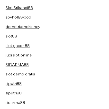
Slot Srikandi88
spyhollywood
demetriamckinney
slot88
slot gacor 88
judi slot online
SIDARMA88
slot demo gratis
siputri88
siputri88
sidarma88