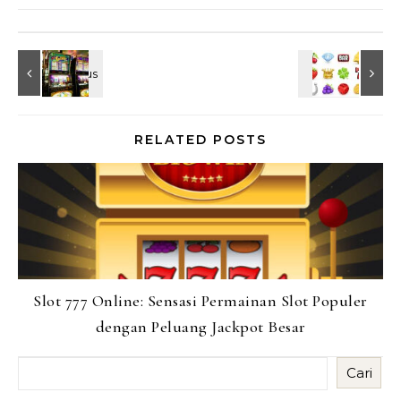
RELATED POSTS
Slot 777 Online: Sensasi Permainan Slot Populer
dengan Peluang Jackpot Besar
Cari