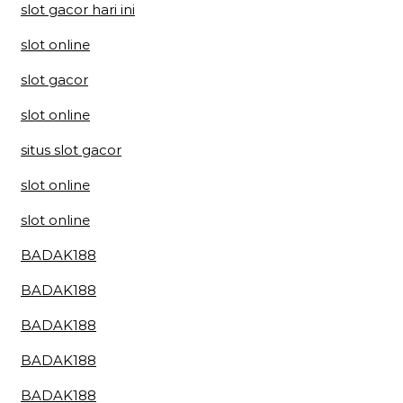
slot gacor hari ini
slot online
slot gacor
slot online
situs slot gacor
slot online
slot online
BADAK188
BADAK188
BADAK188
BADAK188
BADAK188