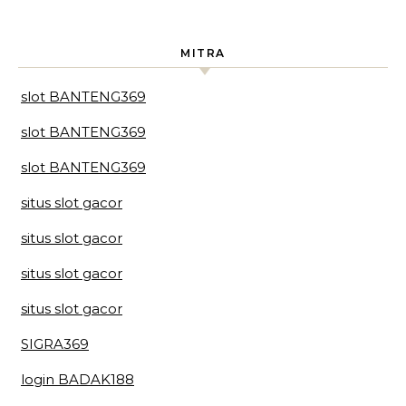
MITRA
slot BANTENG369
slot BANTENG369
slot BANTENG369
situs slot gacor
situs slot gacor
situs slot gacor
situs slot gacor
SIGRA369
login BADAK188