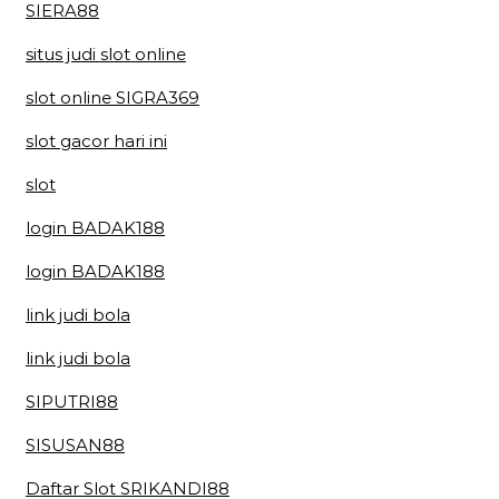
SIERA88
situs judi slot online
slot online SIGRA369
slot gacor hari ini
slot
login BADAK188
login BADAK188
link judi bola
link judi bola
SIPUTRI88
SISUSAN88
Daftar Slot SRIKANDI88