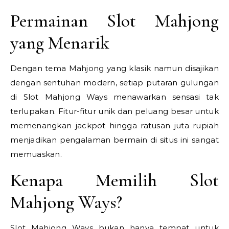
Permainan Slot Mahjong
yang Menarik
Dengan tema Mahjong yang klasik namun disajikan
dengan sentuhan modern, setiap putaran gulungan
di Slot Mahjong Ways menawarkan sensasi tak
terlupakan. Fitur-fitur unik dan peluang besar untuk
memenangkan jackpot hingga ratusan juta rupiah
menjadikan pengalaman bermain di situs ini sangat
memuaskan.
Kenapa Memilih Slot
Mahjong Ways?
Slot Mahjong Ways bukan hanya tempat untuk